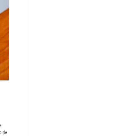
e
s de