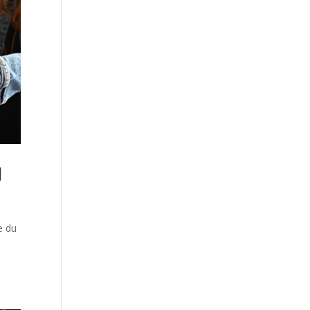
l
e du